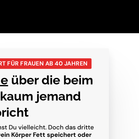
RT
FÜR
FRAUEN
AB
40
JAHREN
ne
 über die beim 
kaum jemand 
richt
st 
Du 
vielleicht. 
Doch 
das 
dritte 
ein 
Körper 
Fett 
speichert 
oder 