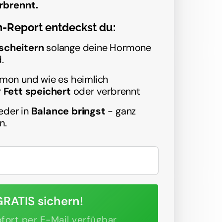
rbrennt.
-Report entdeckst du:
 scheitern
 solange deine Hormone 
.
mon und wie es heimlich 
 
Fett speichert
 oder verbrennt
eder in
 Balance bringst 
- ganz 
n.
GRATIS sichern!
fort per E-Mail verfügbar