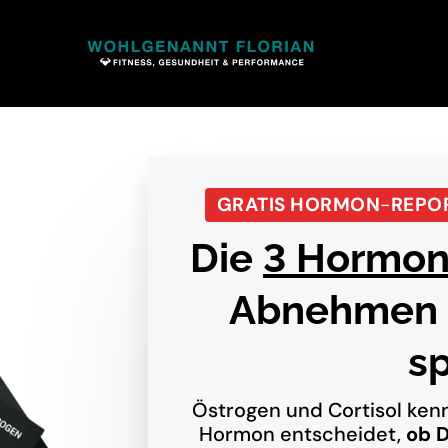
GRATIS
HORMON
-
REPO
Die 
3 Hormo
Abnehmen 
sp
Östrogen 
und 
Cortisol 
kenn
Hormon 
entscheidet, 
ob 
D