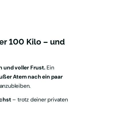
r 100 Kilo – und 
 und voller Frust.
 Ein 
ußer Atem nach ein paar 
ranzubleiben.
ichst
 – trotz deiner privaten 