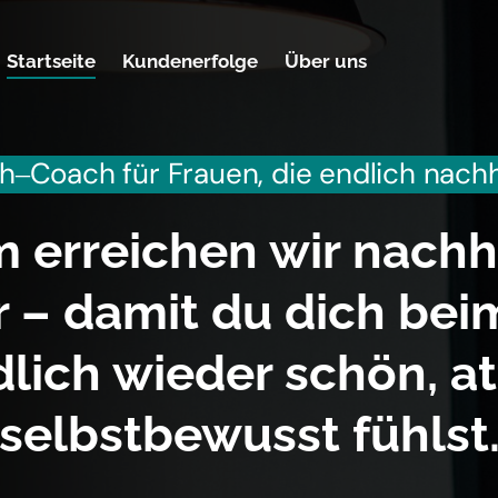
Startseite
Kundenerfolge
Über uns
th‒
Coach 
für 
Frauen, 
die 
endlich 
nachh
erreichen wir nachha
 – damit du dich beim
lich wieder schön, att
selbstbewusst fühlst