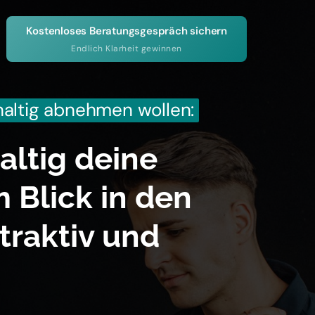
Kostenloses Beratungsgespräch sichern
Endlich Klarheit gewinnen
altig 
abnehmen 
wollen:
ltig deine 
 Blick in den 
raktiv und 
.