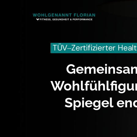
TÜV‒
Zertifizierter 
Heal
Gemeinsam 
Wohlfühlfigur
Spiegel end