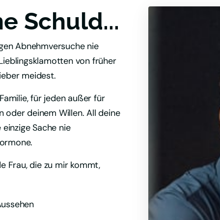
ne Schuld...
rigen Abnehmversuche nie 
Lieblingsklamotten von früher 
ieber meidest.
amilie, für jeden außer für 
in oder deinem Willen. All deine 
einzige Sache nie 
Hormone.
de Frau, die zu mir kommt, 
 Aussehen