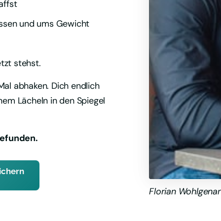
affst
Essen und ums Gewicht
zt stehst.
al abhaken. Dich endlich 
nem Lächeln in den Spiegel 
gefunden.
ichern
Florian Wohlgenan