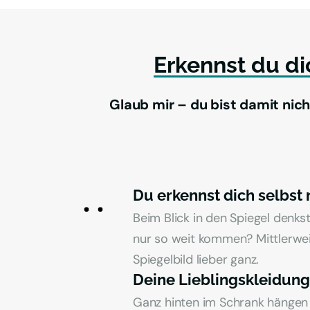
Erkennst 
du 
di
Glaub mir – du bist damit nicht 
Du erkennst dich selbst
Beim Blick in den Spiegel denkst
nur so weit kommen? Mittlerwei
Spiegelbild lieber ganz.
Deine Lieblingskleidung
Ganz hinten im Schrank hängen d