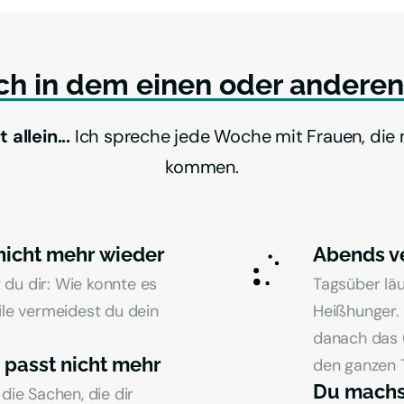
ch 
in 
dem 
einen 
oder 
anderen
allein... 
Ich spreche jede Woche mit Frauen, die 
kommen.
 nicht mehr wieder
Abends ve
 du dir: Wie konnte es 
Tagsüber lä
le vermeidest du dein 
Heißhunger. 
danach das G
 passt nicht mehr
den ganzen 
Du machst
ie Sachen, die dir 