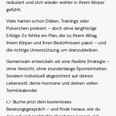
reduziert 
und 
sich 
wieder 
wohler 
in 
ihrem 
Körper 
gefühlt.
Viele 
hatten 
schon 
Diäten, 
Trainings 
oder 
Pülverchen 
probiert 
– 
doch 
ohne 
langfristige 
Erfolge. 
Es 
fehlte 
ein 
Plan, 
der 
zu 
ihrem 
Alltag, 
ihrem 
Körper 
und 
ihren 
Bedürfnissen 
passt 
– 
und 
die 
richtige 
Unterstützung, 
um 
dranzubleiben.
Gemeinsam 
entwickeln 
wir 
eine 
flexible 
Strategie 
– 
ohne 
Verzicht, 
ohne 
stundenlange 
Sporteinheiten. 
Sondern 
individuell 
abgestimmt 
auf 
deinen 
Lebensstil, 
deine 
Hormone 
und 
deinen 
vollen 
Terminkalender.
👉 
Buche 
jetzt 
dein 
kostenloses 
Beratungsgespräch 
– 
und 
finde 
heraus, 
wie 
du 