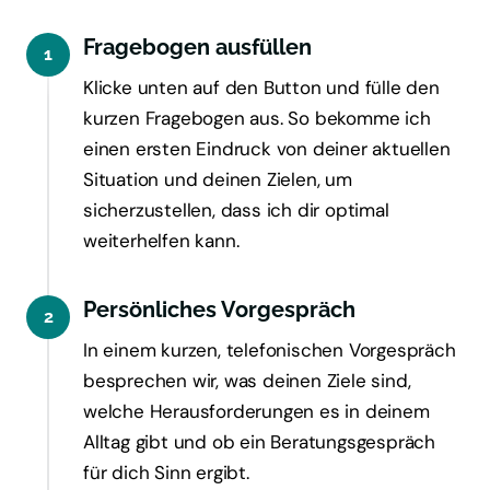
Fragebogen ausfüllen
1
Klicke 
unten 
auf 
den 
Button 
und 
fülle 
den 
kurzen 
Fragebogen 
aus. 
So 
bekomme 
ich 
einen 
ersten 
Eindruck 
von 
deiner 
aktuellen 
Situation 
und 
deinen 
Zielen, 
um 
sicherzustellen, 
dass 
ich 
dir 
optimal 
weiterhelfen 
kann.
Persönliches Vorgespräch
2
In 
einem 
kurzen, 
telefonischen 
Vorgespräch 
besprechen 
wir, 
was 
deinen 
Ziele 
sind, 
welche 
Herausforderungen 
es 
in 
deinem 
Alltag 
gibt 
und 
ob 
ein 
Beratungsgespräch 
für 
dich 
Sinn 
ergibt.