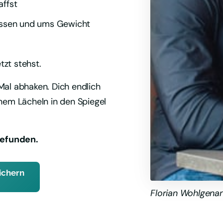
affst
Essen und ums Gewicht
zt stehst.
al abhaken. Dich endlich 
nem Lächeln in den Spiegel 
gefunden.
ichern
Florian Wohlgenan