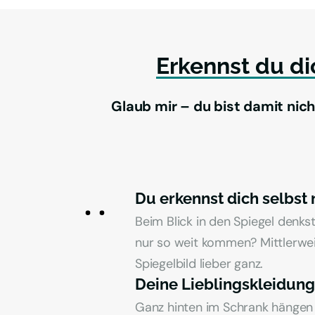
Erkennst 
du 
di
Glaub mir – du bist damit nicht 
Du erkennst dich selbst
Beim Blick in den Spiegel denkst
nur so weit kommen? Mittlerwei
Spiegelbild lieber ganz.
Deine Lieblingskleidung
Ganz hinten im Schrank hängen d