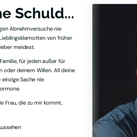
ne Schuld...
rigen Abnehmversuche nie 
Lieblingsklamotten von früher 
ieber meidest.
amilie, für jeden außer für 
in oder deinem Willen. All deine 
einzige Sache nie 
Hormone.
de Frau, die zu mir kommt, 
 Aussehen