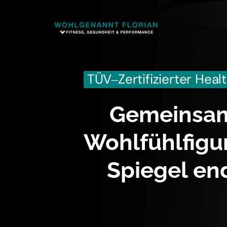
TÜV‒
Zertifizierter 
Heal
Gemeinsam 
Wohlfühlfigur
Spiegel end