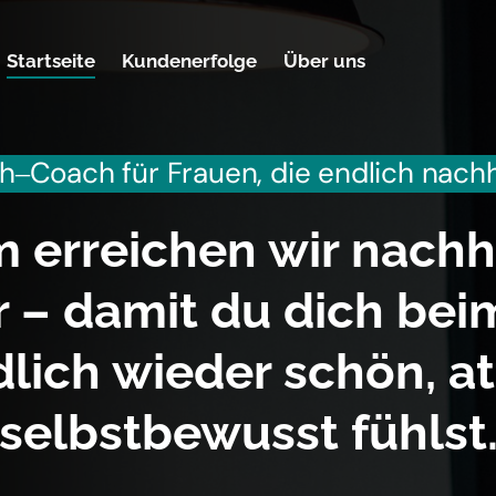
Startseite
Kundenerfolge
Über uns
th‒
Coach 
für 
Frauen, 
die 
endlich 
nachh
erreichen wir nachha
 – damit du dich beim
lich wieder schön, att
selbstbewusst fühlst