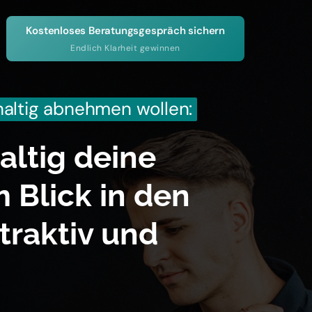
Kostenloses Beratungsgespräch sichern
Endlich Klarheit gewinnen
altig 
abnehmen 
wollen:
ltig deine 
 Blick in den 
raktiv und 
.