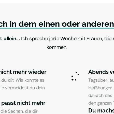
ch 
in 
dem 
einen 
oder 
anderen
allein... 
Ich spreche jede Woche mit Frauen, die 
kommen.
 nicht mehr wieder
Abends ve
 du dir: Wie konnte es 
Tagsüber lä
le vermeidest du dein 
Heißhunger. 
danach das G
 passt nicht mehr
den ganzen 
Du machst
ie Sachen, die dir 